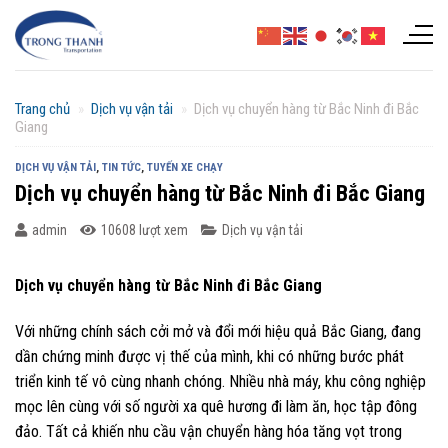
Chuyển
đến
nội
dung
Trang chủ
»
Dịch vụ vận tải
»
Dịch vụ chuyển hàng từ Bắc Ninh đi Bắc
Giang
DỊCH VỤ VẬN TẢI
,
TIN TỨC
,
TUYẾN XE CHẠY
Dịch vụ chuyển hàng từ Bắc Ninh đi Bắc Giang
admin
10608 lượt xem
Dịch vụ vận tải
Dịch vụ chuyển hàng từ Bắc Ninh đi Bắc Giang
Với những chính sách cởi mở và đổi mới hiệu quả Bắc Giang, đang
dần chứng minh được vị thế của mình, khi có những bước phát
triển kinh tế vô cùng nhanh chóng. Nhiều nhà máy, khu công nghiệp
mọc lên cùng với số người xa quê hương đi làm ăn, học tập đông
đảo. Tất cả khiến nhu cầu vận chuyển hàng hóa tăng vọt trong