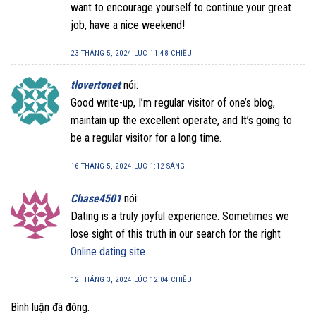
want to encourage yourself to continue your great
job, have a nice weekend!
23 THÁNG 5, 2024 LÚC 11:48 CHIỀU
tlovertonet
nói:
Good write-up, I’m regular visitor of one’s blog,
maintain up the excellent operate, and It’s going to
be a regular visitor for a long time.
16 THÁNG 5, 2024 LÚC 1:12 SÁNG
Chase4501
nói:
Dating is a truly joyful experience. Sometimes we
lose sight of this truth in our search for the right
Online dating site
12 THÁNG 3, 2024 LÚC 12:04 CHIỀU
Bình luận đã đóng.