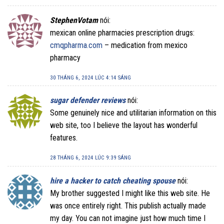
StephenVotam
nói:
mexican online pharmacies prescription drugs:
cmqpharma.com
– medication from mexico
pharmacy
30 THÁNG 6, 2024 LÚC 4:14 SÁNG
sugar defender reviews
nói:
Some genuinely nice and utilitarian information on this
web site, too I believe the layout has wonderful
features.
28 THÁNG 6, 2024 LÚC 9:39 SÁNG
hire a hacker to catch cheating spouse
nói:
My brother suggested I might like this web site. He
was once entirely right. This publish actually made
my day. You can not imagine just how much time I