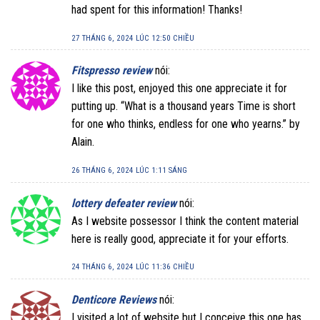
had spent for this information! Thanks!
27 THÁNG 6, 2024 LÚC 12:50 CHIỀU
Fitspresso review
nói:
I like this post, enjoyed this one appreciate it for
putting up. “What is a thousand years Time is short
for one who thinks, endless for one who yearns.” by
Alain.
26 THÁNG 6, 2024 LÚC 1:11 SÁNG
lottery defeater review
nói:
As I website possessor I think the content material
here is really good, appreciate it for your efforts.
24 THÁNG 6, 2024 LÚC 11:36 CHIỀU
Denticore Reviews
nói:
I visited a lot of website but I conceive this one has