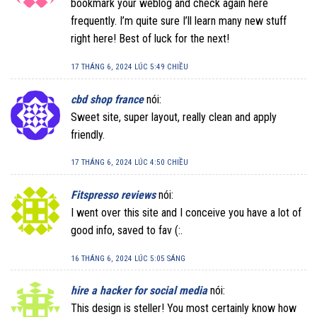
bookmark your weblog and check again here
frequently. I’m quite sure I’ll learn many new stuff
right here! Best of luck for the next!
17 THÁNG 6, 2024 LÚC 5:49 CHIỀU
cbd shop france
nói:
Sweet site, super layout, really clean and apply
friendly.
17 THÁNG 6, 2024 LÚC 4:50 CHIỀU
Fitspresso reviews
nói:
I went over this site and I conceive you have a lot of
good info, saved to fav (:.
16 THÁNG 6, 2024 LÚC 5:05 SÁNG
hire a hacker for social media
nói:
This design is steller! You most certainly know how