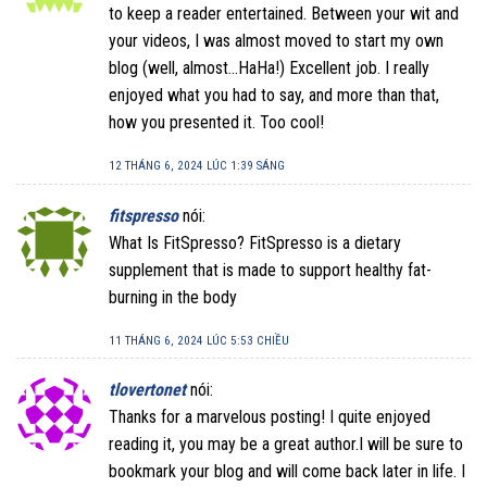
to keep a reader entertained. Between your wit and
your videos, I was almost moved to start my own
blog (well, almost…HaHa!) Excellent job. I really
enjoyed what you had to say, and more than that,
how you presented it. Too cool!
12 THÁNG 6, 2024 LÚC 1:39 SÁNG
fitspresso
nói:
What Is FitSpresso? FitSpresso is a dietary
supplement that is made to support healthy fat-
burning in the body
11 THÁNG 6, 2024 LÚC 5:53 CHIỀU
tlovertonet
nói:
Thanks for a marvelous posting! I quite enjoyed
reading it, you may be a great author.I will be sure to
bookmark your blog and will come back later in life. I