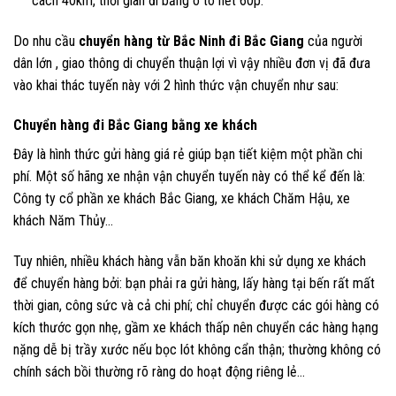
cách 40km, thời gian đi bằng ô tô hết 60p.
Do nhu cầu
chuyển hàng từ Bắc Ninh đi Bắc Giang
của người
dân lớn , giao thông di chuyển thuận lợi vì vậy nhiều đơn vị đã đưa
vào khai thác tuyến này với 2 hình thức vận chuyển như sau:
Chuyển hàng đi Bắc Giang bằng xe khách
Đây là hình thức gửi hàng giá rẻ giúp bạn tiết kiệm một phần chi
phí. Một số hãng xe nhận vận chuyển tuyến này có thể kể đến là:
Công ty cổ phần xe khách Bắc Giang, xe khách Chăm Hậu, xe
khách Năm Thủy…
Tuy nhiên, nhiều khách hàng vẫn băn khoăn khi sử dụng xe khách
để chuyển hàng bởi: bạn phải ra gửi hàng, lấy hàng tại bến rất mất
thời gian, công sức và cả chi phí; chỉ chuyển được các gói hàng có
kích thước gọn nhẹ, gầm xe khách thấp nên chuyển các hàng hạng
nặng dễ bị trầy xước nếu bọc lót không cẩn thận; thường không có
chính sách bồi thường rõ ràng do hoạt động riêng lẻ…