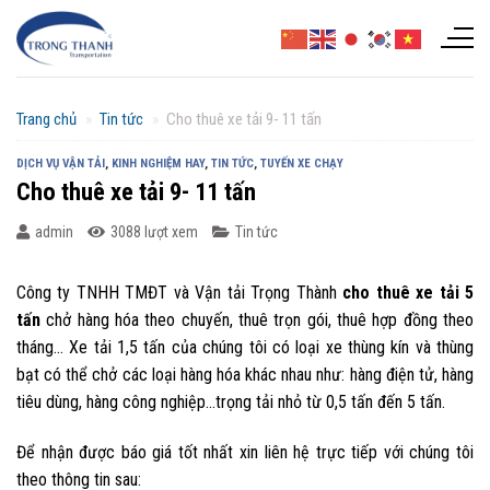
Chuyển
đến
nội
dung
Trang chủ
»
Tin tức
»
Cho thuê xe tải 9- 11 tấn
DỊCH VỤ VẬN TẢI
,
KINH NGHIỆM HAY
,
TIN TỨC
,
TUYẾN XE CHẠY
Cho thuê xe tải 9- 11 tấn
admin
3088 lượt xem
Tin tức
Công ty TNHH TMĐT và Vận tải Trọng Thành
cho thuê xe tải 5
tấn
chở hàng hóa theo chuyến, thuê trọn gói, thuê hợp đồng theo
tháng… Xe tải 1,5 tấn của chúng tôi có loại xe thùng kín và thùng
bạt có thể chở các loại hàng hóa khác nhau như: hàng điện tử, hàng
tiêu dùng, hàng công nghiệp…trọng tải nhỏ từ 0,5 tấn đến 5 tấn.
Để nhận được báo giá tốt nhất xin liên hệ trực tiếp với chúng tôi
theo thông tin sau: