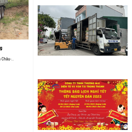
ng
 Châu-...