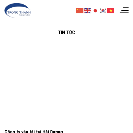
Chuyển
đến
nội
dung
TIN TỨC
Công ty vận tải tại Hải Dương