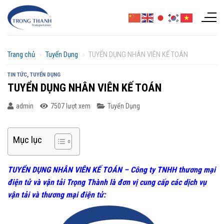
Chuyển
đến
nội
dung
Trang chủ
»
Tuyển Dụng
»
TUYỂN DỤNG NHÂN VIÊN KẾ TOÁN
TIN TỨC
,
TUYỂN DỤNG
TUYỂN DỤNG NHÂN VIÊN KẾ TOÁN
admin
7507 lượt xem
Tuyển Dụng
Mục lục
TUYỂN DỤNG NHÂN VIÊN KẾ TOÁN – Công ty TNHH
thương mại
điện tử và vận tải Trọng Thành
là đơn vị cung cấp các dịch vụ
vận tải và thương mại điện tử
: