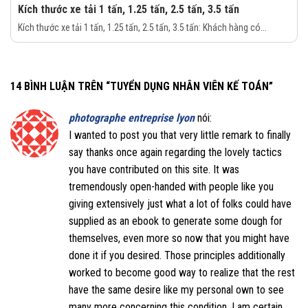
Kích thước xe tải 1 tấn, 1.25 tấn, 2.5 tấn, 3.5 tấn
Kích thước xe tải 1 tấn, 1.25 tấn, 2.5 tấn, 3.5 tấn: Khách hàng có...
14 BÌNH LUẬN TRÊN “
TUYỂN DỤNG NHÂN VIÊN KẾ TOÁN
”
photographe entreprise lyon
nói:
I wanted to post you that very little remark to finally
say thanks once again regarding the lovely tactics
you have contributed on this site. It was
tremendously open-handed with people like you
giving extensively just what a lot of folks could have
supplied as an ebook to generate some dough for
themselves, even more so now that you might have
done it if you desired. Those principles additionally
worked to become good way to realize that the rest
have the same desire like my personal own to see
many more concerning this condition. I am certain