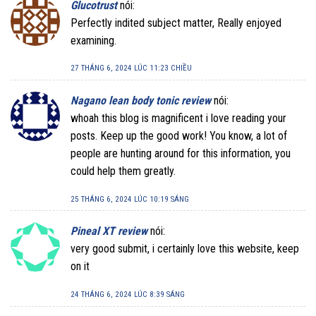
Glucotrust
nói:
Perfectly indited subject matter, Really enjoyed
examining.
27 THÁNG 6, 2024 LÚC 11:23 CHIỀU
Nagano lean body tonic review
nói:
whoah this blog is magnificent i love reading your
posts. Keep up the good work! You know, a lot of
people are hunting around for this information, you
could help them greatly.
25 THÁNG 6, 2024 LÚC 10:19 SÁNG
Pineal XT review
nói:
very good submit, i certainly love this website, keep
on it
24 THÁNG 6, 2024 LÚC 8:39 SÁNG