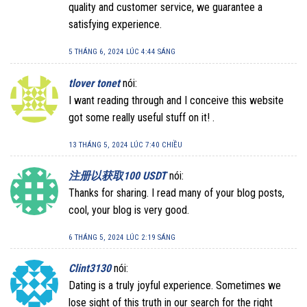
quality and customer service, we guarantee a
satisfying experience.
5 THÁNG 6, 2024 LÚC 4:44 SÁNG
tlover tonet
nói:
I want reading through and I conceive this website
got some really useful stuff on it! .
13 THÁNG 5, 2024 LÚC 7:40 CHIỀU
注册以获取100 USDT
nói:
Thanks for sharing. I read many of your blog posts,
cool, your blog is very good.
6 THÁNG 5, 2024 LÚC 2:19 SÁNG
Clint3130
nói:
Dating is a truly joyful experience. Sometimes we
lose sight of this truth in our search for the right