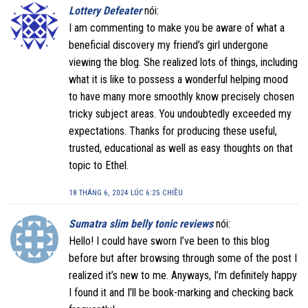
Lottery Defeater
nói:
I am commenting to make you be aware of what a
beneficial discovery my friend’s girl undergone
viewing the blog. She realized lots of things, including
what it is like to possess a wonderful helping mood
to have many more smoothly know precisely chosen
tricky subject areas. You undoubtedly exceeded my
expectations. Thanks for producing these useful,
trusted, educational as well as easy thoughts on that
topic to Ethel.
18 THÁNG 6, 2024 LÚC 6:25 CHIỀU
Sumatra slim belly tonic reviews
nói:
Hello! I could have sworn I’ve been to this blog
before but after browsing through some of the post I
realized it’s new to me. Anyways, I’m definitely happy
I found it and I’ll be book-marking and checking back