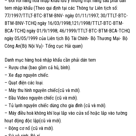
– Đối với hàng hoá nhập khẩu lưu ý những mặt hàng sau phải dán
tem nhập khẩu (Theo qui định tại các Thông tư Liên tịch số:
77/1997/TTLT-BTC-BTM-BNV- ngày 01/11/1997; 30/TTLT-BTC-
BTM-BNV-TCHQ ngày 16/03/1998;121/1998/TTLT-BTC-BTM-
BCA-TCHQ ngày 01/9/1998; 46/1999/TTLT-BTC-BTM-BCA-TCHQ
ngày 05/05/1999 của Liên tịch Bộ Tài Chính- Bộ Thương Mại- Bộ
Công An(Bộ Nội Vụ)- Tổng cục Hải quan)
Danh mục hàng hoá nhập khẩu cần phải dán tem
– Rượu chai (bao gồm cả hũ, bình).
– Xe đạp nguyên chiếc.
– Quạt điện các loại.
– Máy thu hình nguyên chiếc(cũ và mới).
– Đầu Video nguyên chiếc (cũ và mới).
– Tủ lạnh nguyên chiếc dùng cho gia đình (cũ và mới).
– Máy điều hoà không khí loại lắp vào cửa sổ hoặc lắp vào tường
hoạt động độc lập(cũ và mới).
– Động cơ nổ (cũ và mới).
– Sứ vệ sinh: Bệ xí.