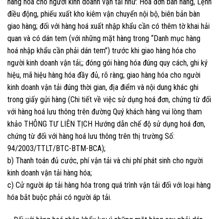
hàng hóa cho người kinh doanh vận tải như: Hoá đơn bán hàng, Lệnh
điều động, phiếu xuất kho kiêm vận chuyển nội bộ, biên bản bàn
giao hàng; đối với hàng hoá xuất nhập khẩu cần có thêm tờ khai hải
quan và có dán tem (với những mặt hàng trong “Danh mục hàng
hoá nhập khẩu cần phải dán tem”) trước khi giao hàng hóa cho
người kinh doanh vận tải;; đóng gói hàng hóa đúng quy cách, ghi ký
hiệu, mã hiệu hàng hóa đầy đủ, rõ ràng; giao hàng hóa cho người
kinh doanh vận tải đúng thời gian, địa điểm và nội dung khác ghi
trong giấy gửi hàng (Chi tiết về việc sử dụng hoá đơn, chứng từ đối
với hàng hoá lưu thông trên đường Quý khách hàng vui lòng tham
khảo THÔNG TƯ LIÊN TỊCH Hướng dẫn chế độ sử dụng hoá đơn,
chứng từ đối với hàng hoá lưu thông trên thị trường Số:
94/2003/TTLT/BTC-BTM-BCA);
b) Thanh toán đủ cước, phí vận tải và chi phí phát sinh cho người
kinh doanh vận tải hàng hóa;
c) Cử người áp tải hàng hóa trong quá trình vận tải đối với loại hàng
hóa bắt buộc phải có người áp tải.