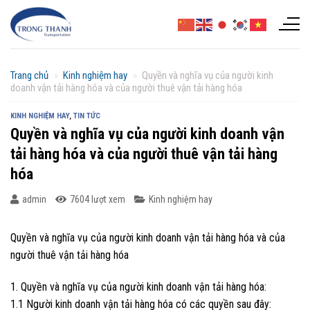
Chuyển
đến
nội
dung
Trang chủ
»
Kinh nghiệm hay
»
Quyền và nghĩa vụ của người kinh
doanh vận tải hàng hóa và của người thuê vận tải hàng hóa
KINH NGHIỆM HAY
,
TIN TỨC
Quyền và nghĩa vụ của người kinh doanh vận
tải hàng hóa và của người thuê vận tải hàng
hóa
admin
7604 lượt xem
Kinh nghiệm hay
Quyền và nghĩa vụ của người kinh doanh vận tải hàng hóa và của
người thuê vận tải hàng hóa
1. Quyền và nghĩa vụ của người kinh doanh vận tải hàng hóa:
1.1 Người kinh doanh vận tải hàng hóa có các quyền sau đây: