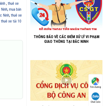
Ninh
,
thuê xe
 Ninh
,
mua bán
ắc Ninh
,
thuê xe
 thuê xe tải 10
THÔNG BÁO VỀ CÁC ĐIỂM XỬ LÝ VI PHẠM
GIAO THÔNG TẠI BẮC NINH
Tìm đường
Chat Zalo