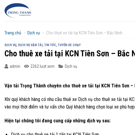
Chuyển
đến
nội
dung
Trang chủ
»
Dịch vụ
»
Cho thuê xe tải tại KCN Tiên Sơn – Bắc Ninh
DỊCH VỤ
,
DỊCH VỤ VẬN TẢI
,
TIN TỨC
,
TUYẾN XE CHẠY
Cho thuê xe tải tại KCN Tiên Sơn – Bắc 
admin
2262 lượt xem
Dịch vụ
Vận tải Trọng Thành chuyên cho thuê xe tải tại KCN Tiên Sơn –
Khi quý khách hàng có nhu cầu thuê xe Dịch vụ cho thuê xe tải tại KC
vào mọi thời điểm và tư vấn cho Quý khách hàng chọn loại xe phù hợp 
Hiện tại chúng tôi đang cung cấp những dịch vụ sau:
Dịch vụ cho thuê xe tải 1 tấn tại KCN Tiên Sơn