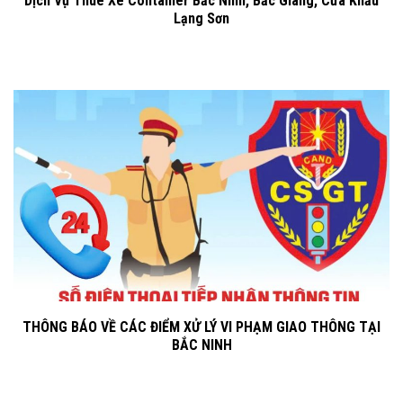
Dịch Vụ Thuê Xe Container Bắc Ninh, Bắc Giang, Cửa Khẩu
Lạng Sơn
THÔNG BÁO VỀ CÁC ĐIỂM XỬ LÝ VI PHẠM GIAO THÔNG TẠI
BẮC NINH