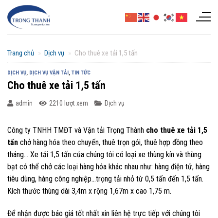
Chuyển
đến
nội
dung
Trang chủ
»
Dịch vụ
»
Cho thuê xe tải 1,5 tấn
DỊCH VỤ
,
DỊCH VỤ VẬN TẢI
,
TIN TỨC
Cho thuê xe tải 1,5 tấn
admin
2210 lượt xem
Dịch vụ
Công ty TNHH TMĐT và Vận tải Trọng Thành
cho thuê xe tải 1,5
tấn
chở hàng hóa theo chuyến, thuê trọn gói, thuê hợp đồng theo
tháng… Xe tải 1,5 tấn của chúng tôi có loại xe thùng kín và thùng
bạt có thể chở các loại hàng hóa khác nhau như: hàng điện tử, hàng
tiêu dùng, hàng công nghiệp…trọng tải nhỏ từ 0,5 tấn đến 1,5 tấn.
Kích thước thùng dài 3,4m x rộng 1,67m x cao 1,75 m.
Để nhận được báo giá tốt nhất xin liên hệ trực tiếp với chúng tôi