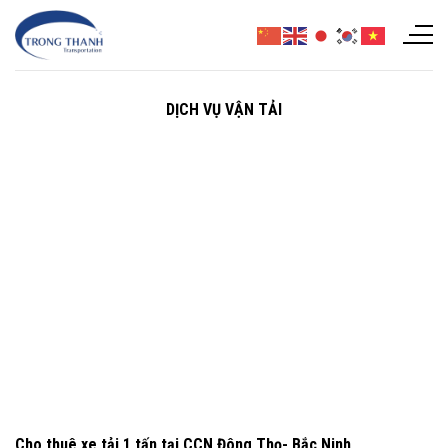
Chuyển
đến
nội
dung
DỊCH VỤ VẬN TẢI
Cho thuê xe tải 1 tấn tại CCN Đông Thọ- Bắc Ninh