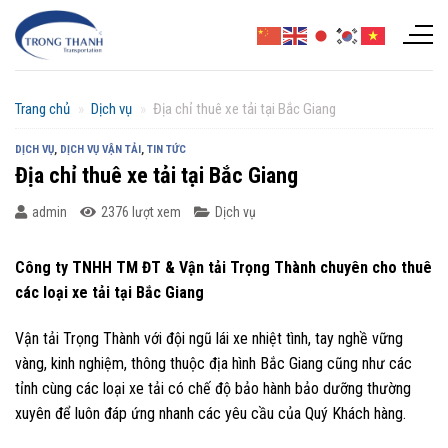
Chuyển
đến
nội
dung
Trang chủ
»
Dịch vụ
»
Địa chỉ thuê xe tải tại Bắc Giang
DỊCH VỤ
,
DỊCH VỤ VẬN TẢI
,
TIN TỨC
Địa chỉ thuê xe tải tại Bắc Giang
admin
2376 lượt xem
Dịch vụ
Công ty TNHH TM ĐT & Vận tải Trọng Thành chuyên cho thuê
các loại xe tải tại Bắc Giang
Vận tải Trọng Thành với đội ngũ lái xe nhiệt tình, tay nghề vững
vàng, kinh nghiệm, thông thuộc địa hình Bắc Giang cũng như các
tỉnh cùng các loại xe tải có chế độ bảo hành bảo dưỡng thường
xuyên để luôn đáp ứng nhanh các yêu cầu của Quý Khách hàng.