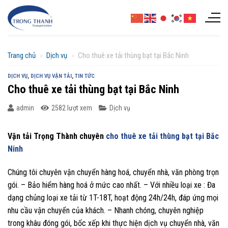
Chuyển
đến
nội
dung
Trang chủ
»
Dịch vụ
»
Cho thuê xe tải thùng bạt tại Bắc Ninh
DỊCH VỤ
,
DỊCH VỤ VẬN TẢI
,
TIN TỨC
Cho thuê xe tải thùng bạt tại Bắc Ninh
admin
2582 lượt xem
Dịch vụ
Vận tải Trọng Thành chuyên
cho thuê xe tải thùng bạt tại Bắc
Ninh
Chúng tôi chuyên vận chuyển hàng hoá, chuyển nhà, văn phòng trọn
gói. – Bảo hiểm hàng hoá ở mức cao nhất. – Với nhiều loại xe : Đa
dạng chủng loại xe tải từ 1T-18T, hoạt động 24h/24h, đáp ứng mọi
nhu cầu vận chuyển của khách. – Nhanh chóng, chuyên nghiệp
trong khâu đóng gói, bốc xếp khi thực hiện dịch vụ chuyển nhà, văn