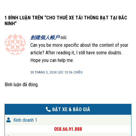
1 BÌNH LUẬN TRÊN “
CHO THUÊ XE TẢI THÙNG BẠT TẠI BẮC
NINH
”
創建個人帳戶
nói:
Can you be more specific about the content of your
article? After reading it, I still have some doubts.
Hope you can help me.
30 THÁNG 3, 2024 LÚC 10:36 CHIỀU
Bình luận đã đóng.
ĐẶT XE & BÁO GIÁ
Kinh doanh 1
058.66.91.888