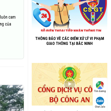
 luôn cam
ững của
THÔNG BÁO VỀ CÁC ĐIỂM XỬ LÝ VI PHẠM
GIAO THÔNG TẠI BẮC NINH
Tìm đường
Chat Zalo