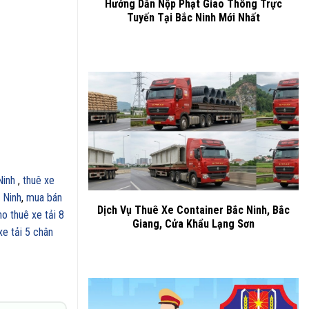
Hướng Dẫn Nộp Phạt Giao Thông Trực
Tuyến Tại Bắc Ninh Mới Nhất
Ninh
,
thuê xe
 Ninh
,
mua bán
Dịch Vụ Thuê Xe Container Bắc Ninh, Bắc
ho thuê xe tải 8
Giang, Cửa Khẩu Lạng Sơn
xe tải 5 chân