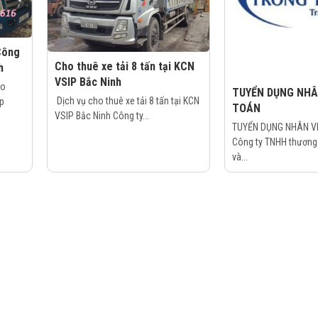
Công
Cho thuê xe tải 8 tấn tại KCN
h
VSIP Bắc Ninh
ho
TUYỂN DỤNG NHÂ
Dịch vụ cho thuê xe tải 8 tấn tại KCN
p
TOÁN
VSIP Bắc Ninh Công ty...
TUYỂN DỤNG NHÂN VI
Công ty TNHH thương 
và...