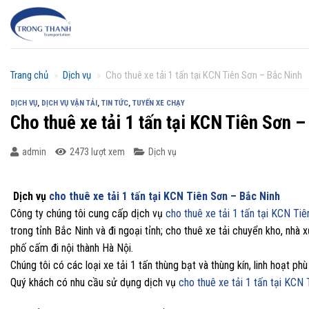
Chuyển
đến
nội
dung
Trang chủ
»
Dịch vụ
»
Cho thuê xe tải 1 tấn tại KCN Tiên Sơn – Bắc Ninh
DỊCH VỤ
,
DỊCH VỤ VẬN TẢI
,
TIN TỨC
,
TUYẾN XE CHẠY
Cho thuê xe tải 1 tấn tại KCN Tiên Sơn 
admin
2473 lượt xem
Dịch vụ
Dịch vụ
cho thuê xe tải 1 tấn tại KCN Tiên Sơn – Bắc Ninh
Công ty chúng tôi cung cấp dịch vụ
cho thuê xe tải 1 tấn tại KCN Ti
trong tỉnh Bắc Ninh và đi ngoại tỉnh; cho thuê xe tải chuyển kho, nhà
phố cấm đi nội thành Hà Nội.
Chúng tôi có các loại xe tải 1 tấn thùng bạt và thùng kín, linh hoạt ph
Quý khách có nhu cầu sử dụng dịch vụ
cho thuê xe tải 1 tấn tại KCN