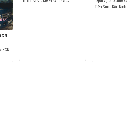
Thành cho thuê xe tải 1 tấn...
Dịch vụ cho thuê xe tả
Tiên Sơn - Bắc Ninh...
 KCN
ại KCN