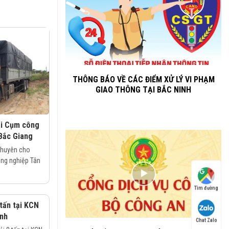
THÔNG BÁO VỀ CÁC ĐIỂM XỬ LÝ VI PHẠM
GIAO THÔNG TẠI BẮC NINH
ại Cụm công
Bắc Giang
chuyên cho
ông nghiệp Tân
Tìm đường
 tấn tại KCN
inh
Chat Zalo