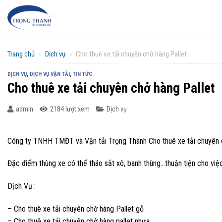
Chuyển
đến
nội
dung
Trang chủ
»
Dịch vụ
»
Cho thuê xe tải chuyên chở hàng Pallet
DỊCH VỤ
,
DỊCH VỤ VẬN TẢI
,
TIN TỨC
Cho thuê xe tải chuyên chở hàng Pallet
admin
2184 lượt xem
Dịch vụ
Công ty TNHH TMĐT và Vận tải Trọng Thành Cho thuê xe tải chuyên chở
Đặc điểm thùng xe có thể tháo sắt xô, banh thùng…thuận tiện cho việ
Dịch Vụ :
– Cho thuê xe tải chuyên chờ hàng Pallet gỗ
– Cho thuê xe tải chuyên chờ hàng pallet nhựa