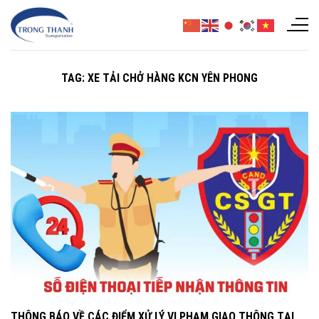
Chuyển
đến
nội
dung
TAG:
XE TẢI CHỞ HÀNG KCN YÊN PHONG
THÔNG BÁO VỀ CÁC ĐIỂM XỬ LÝ VI PHẠM GIAO THÔNG TẠI