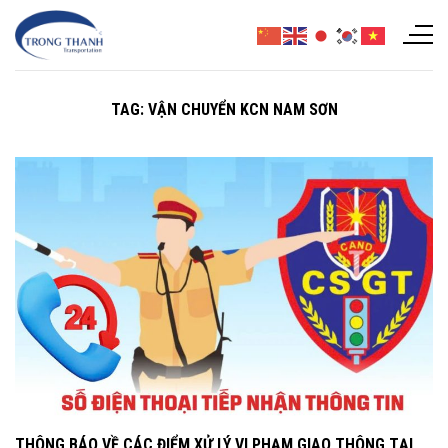
Chuyển
đến
nội
dung
TAG:
VẬN CHUYỂN KCN NAM SƠN
THÔNG BÁO VỀ CÁC ĐIỂM XỬ LÝ VI PHẠM GIAO THÔNG TẠI