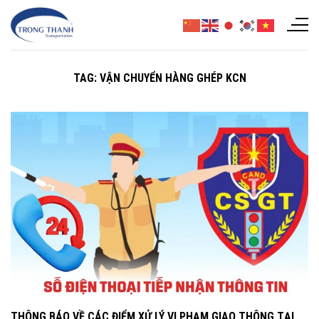
Chuyển
đến
nội
dung
TAG:
VẬN CHUYỂN HÀNG GHÉP KCN
THÔNG BÁO VỀ CÁC ĐIỂM XỬ LÝ VI PHẠM GIAO THÔNG TẠI