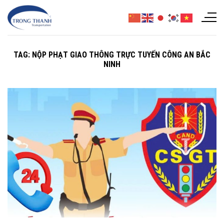
Chuyển
đến
nội
dung
TAG:
NỘP PHẠT GIAO THÔNG TRỰC TUYẾN CÔNG AN BẮC
NINH