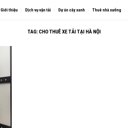
Giới thiệu
Dịch vụ vận tải
Dự án cây xanh
Thuê nhà xưởng
TAG:
CHO THUÊ XE TẢI TẠI HÀ NỘI