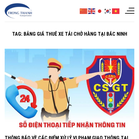
Chuyển
đến
nội
dung
TAG:
BẢNG GIÁ THUÊ XE TẢI CHỞ HÀNG TẠI BẮC NINH
THÔNG BÁO VỀ CÁC ĐIỂM XỬ LÝ VI PHẠM GIAO THÔNG TẠI