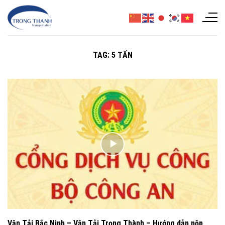
Chuyển
đến
nội
dung
TAG:
5 TẤN
Vận Tải Bắc Ninh – Vận Tải Trọng Thành – Hướng dẫn nộp